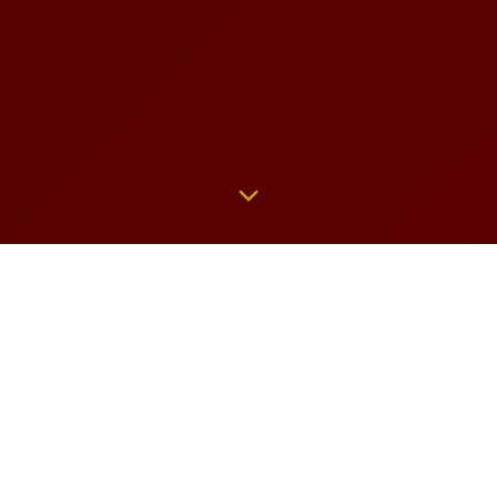
750
18
वर्षांचा वारसा
पवित्र अध्याय
9,000+
ओव्या